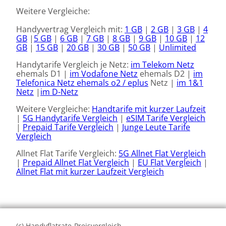
Weitere Vergleiche:
Handyvertrag Vergleich mit:
1 GB
|
2 GB
|
3 GB
|
4
GB
|
5 GB
|
6 GB
|
7 GB
|
8 GB
|
9 GB
|
10 GB
|
12
GB
|
15 GB
|
20 GB
|
30 GB
|
50 GB
|
Unlimited
Handytarife Vergleich je Netz:
im Telekom Netz
ehemals D1 |
im Vodafone Netz
ehemals D2 |
im
Telefonica Netz ehemals o2 / eplus
Netz |
im 1&1
Netz
|
im D-Netz
Weitere Vergleiche:
Handtarife mit kurzer Laufzeit
|
5G Handytarife Vergleich
|
eSIM Tarife Vergleich
|
Prepaid Tarife Vergleich
|
Junge Leute Tarife
Vergleich
Allnet Flat Tarife Vergleich:
5G Allnet Flat Vergleich
|
Prepaid Allnet Flat Vergleich
|
EU Flat Vergleich
|
Allnet Flat mit kurzer Laufzeit Vergleich
(c) Handyflatrate-Preisvergleich