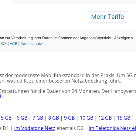
G ist der modernste Mobilfunkstandard in der Praxis. Um 5
, was i.d.R. zu einer besseren Netzabdeckung führt.
d Erstattungen für die Dauer von 24 Monaten. Der Handyver
ch
|
5 GB
|
6 GB
|
7 GB
|
8 GB
|
9 GB
|
10 GB
|
12 GB
|
15 GB
|
s D1 |
im Vodafone Netz
ehemals D2 |
im Telefonica Netz e