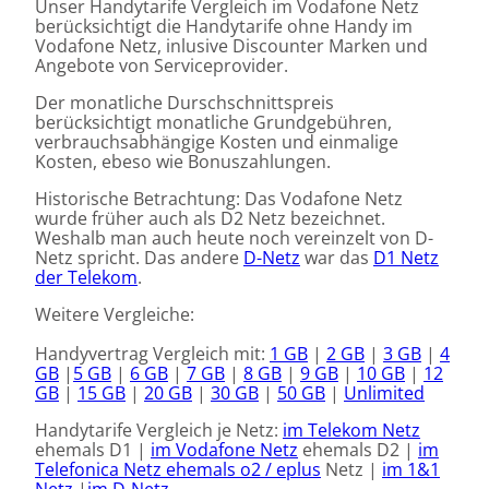
Unser Handytarife Vergleich im Vodafone Netz
berücksichtigt die Handytarife ohne Handy im
Vodafone Netz, inlusive Discounter Marken und
Angebote von Serviceprovider.
Der monatliche Durschschnittspreis
berücksichtigt monatliche Grundgebühren,
verbrauchsabhängige Kosten und einmalige
Kosten, ebeso wie Bonuszahlungen.
Historische Betrachtung: Das Vodafone Netz
wurde früher auch als D2 Netz bezeichnet.
Weshalb man auch heute noch vereinzelt von D-
Netz spricht. Das andere
D-Netz
war das
D1 Netz
der Telekom
.
Weitere Vergleiche:
Handyvertrag Vergleich mit:
1 GB
|
2 GB
|
3 GB
|
4
GB
|
5 GB
|
6 GB
|
7 GB
|
8 GB
|
9 GB
|
10 GB
|
12
GB
|
15 GB
|
20 GB
|
30 GB
|
50 GB
|
Unlimited
Handytarife Vergleich je Netz:
im Telekom Netz
ehemals D1 |
im Vodafone Netz
ehemals D2 |
im
Telefonica Netz ehemals o2 / eplus
Netz |
im 1&1
Netz
|
im D-Netz